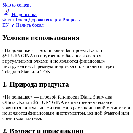
Skip to content
На донышке
Фичи
Токен
Дорожная карта
Вопросы
EN
🍷 Налить бокал
Условия использования
«На донышке» — это игровой fan-проект. Капли
$SHURYGINA на внутреннем балансе являются
виртуальными очками и не являются финансовым
инструментом. Премиум-подписка оплачивается через
Telegram Stars или TON.
1. Природа продукта
«На донышке» — игровой fan-проект Diana Shurygina ·
Official. Капли $SHURYGINA на внутреннем балансе
являются виртуальными очками в рамках игровой механики и
не являются финансовым инструментом, ценной бумагой или
средством платежа.
2. Возраст и юрисдикция